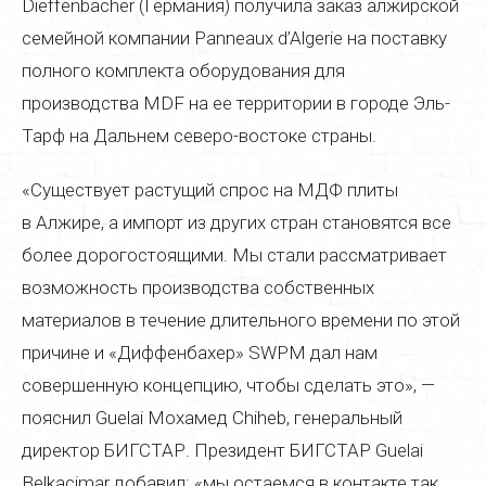
Dieffenbacher (Германия) получила заказ алжирской
Полировка мебели
семейной компании Panneaux d’Algerie на поставку
Цены
полного комплекта оборудования для
производства MDF на ее территории в городе Эль-
Галерея
Тарф на Дальнем северо-востоке страны.
Контакты
«Существует растущий спрос на МДФ плиты
в Алжире, а импорт из других стран становятся все
более дорогостоящими. Мы стали рассматривает
возможность производства собственных
материалов в течение длительного времени по этой
причине и «Диффенбахер» SWPM дал нам
совершенную концепцию, чтобы сделать это», —
пояснил Guelai Мохамед Chiheb, генеральный
директор БИГСТАР. Президент БИГСТАР Guelai
Belkacimar добавил: «мы остаемся в контакте так