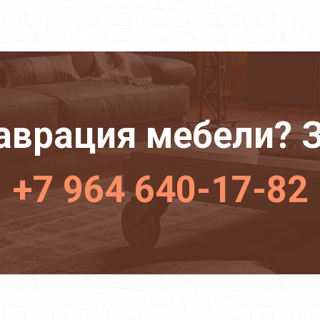
аврация мебели? З
+7 964 640-17-82