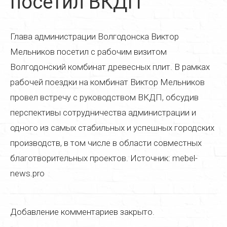
посетил ВКДП
Реставрация дверей
Реставрация стульев
Глава администрации Волгодонска Виктор
Реставрация стола
Мельников посетил с рабочим визитом
Волгодонский комбинат древесных плит. В рамках
Реставрация кресла
рабочей поездки на комбинат Виктор Мельников
Реставрация кухонной мебели
провел встречу с руководством ВКДП, обсудив
перспективы сотрудничества администрации и
Реставрация старой мебели
одного из самых стабильных и успешных городских
Реставрация мягкой мебели
производств, в том числе в области совместных
Реставрация деревянной мебели
благотворительных проектов. Источник: mebel-
news.pro
Реставрация пианино
Реставрация паркета
Добавление комментариев закрыто.
Реставрация часов