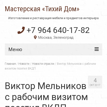
Мастерская «Тихий Дом»
Изготовление и реставрация мебели и предметов интерьера
+7 964 640-17-82
Москва, Зеленоград
Меню
Главная
Главная
/
Новости
/
Новости отрасли
/
Виктор Мельников с рабочим
визитом посетил ВКДП
О компании
4
Технологии
Виктор Мельников
ОКТ 2017
Материалы
с рабочим визитом
Услуги