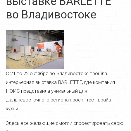
выставке BARLETTE
Реставрация дверей
во Владивостоке
Реставрация стульев
Реставрация стола
Реставрация кресла
Реставрация кухонной мебели
Реставрация старой мебели
С 21 по 22 октября во Владивостоке прошла
Реставрация мягкой мебели
интерьерная выставка BARLETTE, где компания
Реставрация деревянной мебели
НОИС представила уникальный для
Дальневосточного региона проект тест-драйв
Реставрация пианино
кухни.
Реставрация паркета
Здесь все желающие смогли спроектировать свою
Реставрация часов