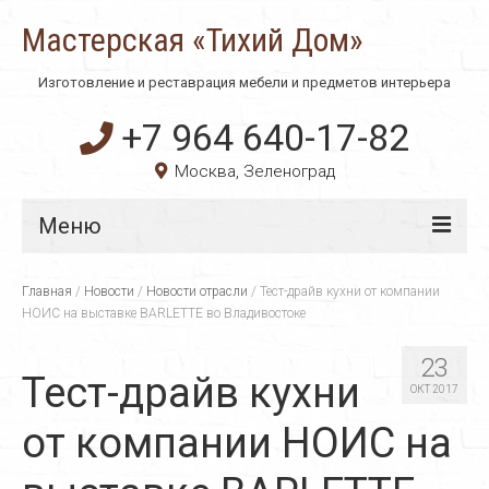
Мастерская «Тихий Дом»
Изготовление и реставрация мебели и предметов интерьера
+7 964 640-17-82
Москва, Зеленоград
Меню
Главная
Главная
/
Новости
/
Новости отрасли
/
Тест-драйв кухни от компании
НОИС на выставке BARLETTE во Владивостоке
О компании
23
Технологии
Тест-драйв кухни
ОКТ 2017
Материалы
от компании НОИС на
Услуги