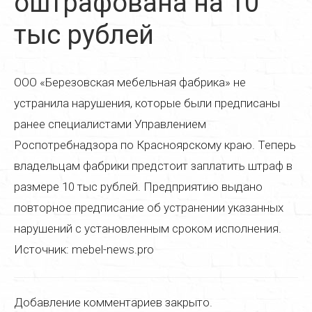
оштрафована на 10
Реставрация дверей
тыс рублей
Реставрация стульев
Реставрация стола
ООО «Березовская мебельная фабрика» не
Реставрация кресла
устранила нарушения, которые были предписаны
ранее специалистами Управлением
Реставрация кухонной мебели
Роспотребнадзора по Красноярскому краю. Теперь
Реставрация старой мебели
владельцам фабрики предстоит заплатить штраф в
Реставрация мягкой мебели
размере 10 тыс рублей. Предприятию выдано
повторное предписание об устранении указанных
Реставрация деревянной мебели
нарушений с установленным сроком исполнения.
Реставрация пианино
Источник: mebel-news.pro
Реставрация паркета
Реставрация часов
Добавление комментариев закрыто.