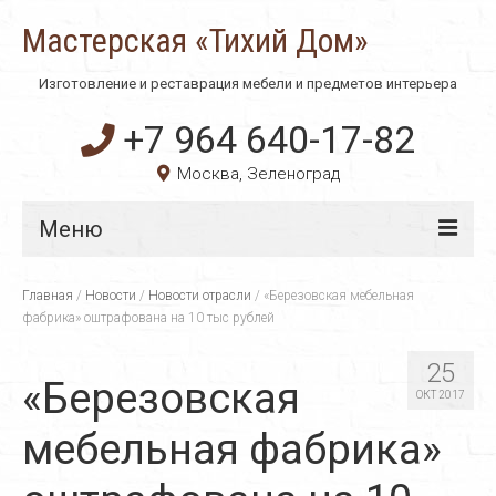
Мастерская «Тихий Дом»
Изготовление и реставрация мебели и предметов интерьера
+7 964 640-17-82
Москва, Зеленоград
Меню
Главная
Главная
/
Новости
/
Новости отрасли
/
«Березовская мебельная
фабрика» оштрафована на 10 тыс рублей
О компании
25
Технологии
«Березовская
ОКТ 2017
Материалы
мебельная фабрика»
Услуги