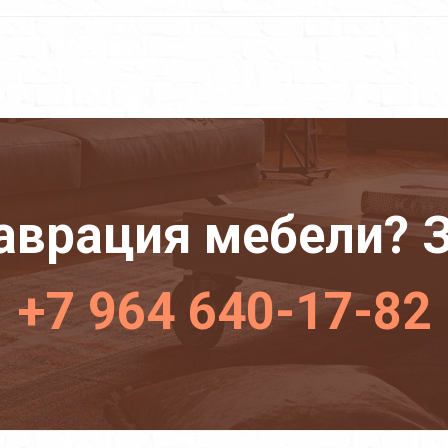
аврация мебели? З
+7 964 640-17-82