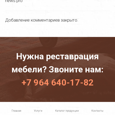
news.pro
Полировка мебели
Цены
Добавление комментариев закрыто.
Галерея
Контакты
Нужна реставрация
мебели? Звоните нам:
+7 964 640-17-82
Главная
Услуги
Каталог продукции
Контакты