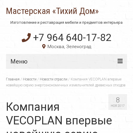
Мастерская «Тихий Дом»
Изготовление и реставрация мебели и предметов интерьера
+7 964 640-17-82
Москва, Зеленоград
Меню
Главная
Главная
/
Новости
/
Новости отрасли
/
Компания VECOPLAN впервые
новейшую серию энергоэкономичных измельчителей древесных отходов
О компании
8
Технологии
Компания
НОЯ 2017
Материалы
VECOPLAN впервые
Услуги