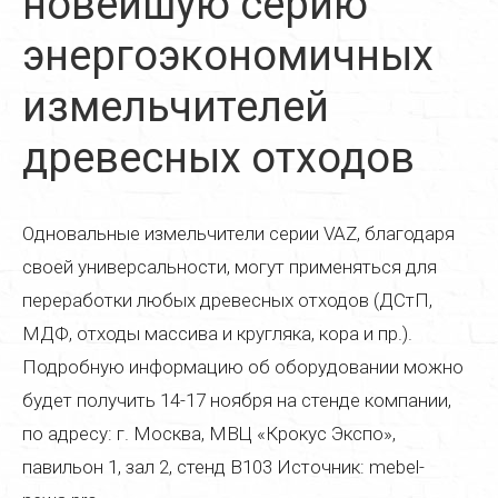
новейшую серию
Реставрация дверей
энергоэкономичных
Реставрация стульев
измельчителей
Реставрация стола
древесных отходов
Реставрация кресла
Реставрация кухонной мебели
Одновальные измельчители серии VAZ, благодаря
Реставрация старой мебели
своей универсальности, могут применяться для
Реставрация мягкой мебели
переработки любых древесных отходов (ДСтП,
МДФ, отходы массива и кругляка, кора и пр.).
Реставрация деревянной мебели
Подробную информацию об оборудовании можно
Реставрация пианино
будет получить 14-17 ноября на стенде компании,
Реставрация паркета
по адресу: г. Москва, МВЦ «Крокус Экспо»,
павильон 1, зал 2, стенд B103 Источник: mebel-
Реставрация часов