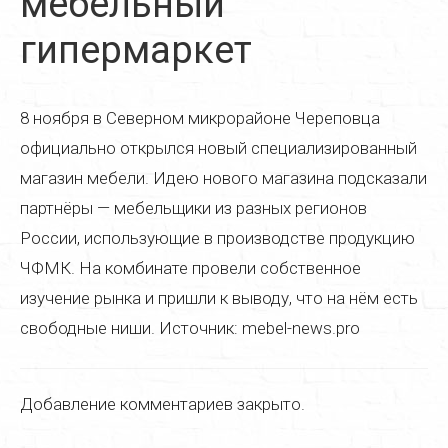
мебельный
Реставрация дверей
гипермаркет
Реставрация стульев
Реставрация стола
8 ноября в Северном микрорайоне Череповца
Реставрация кресла
официально открылся новый специализированный
магазин мебели. Идею нового магазина подсказали
Реставрация кухонной мебели
партнёры — мебельщики из разных регионов
Реставрация старой мебели
России, использующие в производстве продукцию
Реставрация мягкой мебели
ЧФМК. На комбинате провели собственное
изучение рынка и пришли к выводу, что на нём есть
Реставрация деревянной мебели
свободные ниши. Источник: mebel-news.pro
Реставрация пианино
Реставрация паркета
Добавление комментариев закрыто.
Реставрация часов