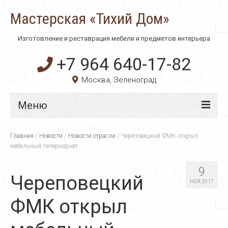
Мастерская «Тихий Дом»
Изготовление и реставрация мебели и предметов интерьера
+7 964 640-17-82
Москва, Зеленоград
Меню
Главная
Главная
/
Новости
/
Новости отрасли
/
Череповецкий ФМК открыл
мебельный гипермаркет
О компании
9
Технологии
Череповецкий
НОЯ 2017
Материалы
ФМК открыл
Услуги