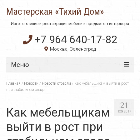
Мастерская «Тихий Дом»
Изготовление и реставрация мебели и предметов интерьера
+7 964 640-17-82
Москва, Зеленоград
Меню
Главная
Главная
/
Новости
/
Новости отрасли
/
Как мебельщикам выйти в рост
при стабильном спаде
О компании
21
Технологии
Как мебельщикам
НОЯ 2017
Материалы
выйти в рост при
Услуги