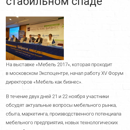
стабильном спаде
Реставрация дверей
Реставрация стульев
Реставрация стола
Реставрация кресла
Реставрация кухонной мебели
На выставке «Мебель 2017», которая проходит
Реставрация старой мебели
в московском Экспоцентре, начал работу XV Форум
Реставрация мягкой мебели
директоров «Мебель как бизнес».
Реставрация деревянной мебели
В течение двух дней 21 и 22 ноября участники
Реставрация пианино
обсудят актуальные вопросы мебельного рынка,
Реставрация паркета
сбыта, маркетинга, производственного потенциала
мебельного предприятия, новых технологических
Реставрация часов