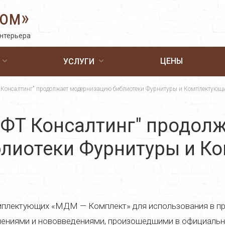
Дом»
интерьера
ЦЕНЫ
УСЛУГИ
Консалтинг" продолжает модернизацию библиотеки Фурнитуры и Комплектующ
ФТ Консалтинг" продол
лиотеки Фурнитуры и К
мплектующих «МДМ — Комплект» для использования в п
енениями и нововведениями, произошедшими в официаль