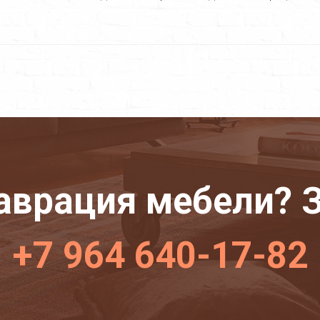
аврация мебели? З
+7 964 640-17-82