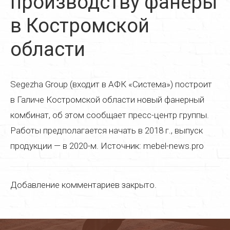
производству фанеры
Реставрация дверей
в Костромской
Реставрация стульев
области
Реставрация стола
Реставрация кресла
Segezha Group (входит в АФК «Система») построит
Реставрация кухонной мебели
в Галиче Костромской области новый фанерный
Реставрация старой мебели
комбинат, об этом сообщает пресс-центр группы.
Работы предполагается начать в 2018 г., выпуск
Реставрация мягкой мебели
продукции — в 2020-м. Источник: mebel-news.pro
Реставрация деревянной мебели
Реставрация пианино
Добавление комментариев закрыто.
Реставрация паркета
Реставрация часов