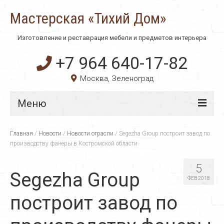
Мастерская «Тихий Дом»
Изготовление и реставрация мебели и предметов интерьера
+7 964 640-17-82
Москва, Зеленоград
Меню
Главная
Главная
/
Новости
/
Новости отрасли
/
Segezha Group построит завод по
производству фанеры в Костромской области
О компании
5
Технологии
Segezha Group
ФЕВ 2018
Материалы
построит завод по
Услуги