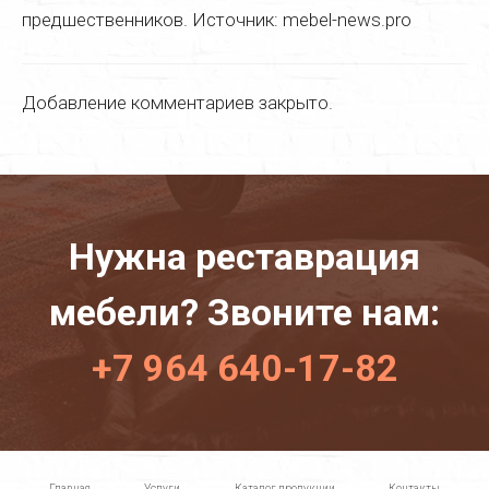
предшественников. Источник: mebel-news.pro
Полировка мебели
Цены
Добавление комментариев закрыто.
Галерея
Контакты
Нужна реставрация
мебели? Звоните нам:
+7 964 640-17-82
Главная
Услуги
Каталог продукции
Контакты