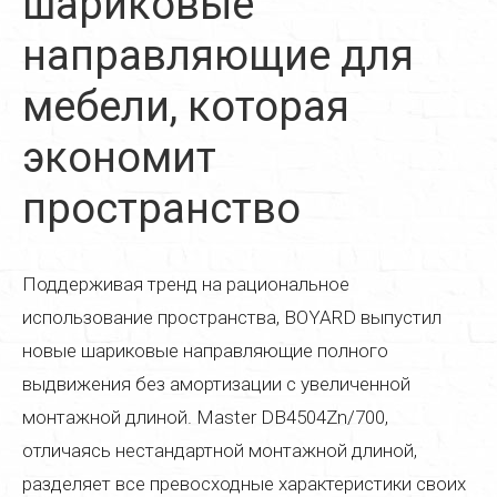
шариковые
Реставрация дверей
направляющие для
Реставрация стульев
мебели, которая
Реставрация стола
экономит
Реставрация кресла
пространство
Реставрация кухонной мебели
Реставрация старой мебели
Поддерживая тренд на рациональное
Реставрация мягкой мебели
использование пространства, BOYARD выпустил
Реставрация деревянной мебели
новые шариковые направляющие полного
выдвижения без амортизации с увеличенной
Реставрация пианино
монтажной длиной. Master DB4504Zn/700,
Реставрация паркета
отличаясь нестандартной монтажной длиной,
Реставрация часов
разделяет все превосходные характеристики своих