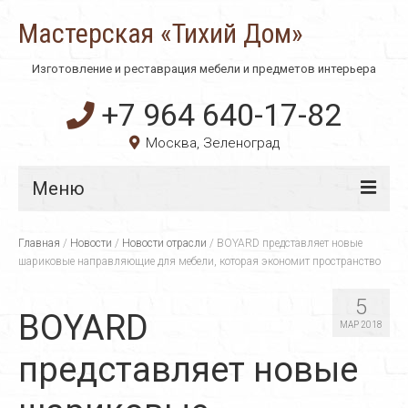
Мастерская «Тихий Дом»
Изготовление и реставрация мебели и предметов интерьера
+7 964 640-17-82
Москва, Зеленоград
Меню
Главная
Главная
/
Новости
/
Новости отрасли
/
BOYARD представляет новые
шариковые направляющие для мебели, которая экономит пространство
О компании
5
Технологии
BOYARD
МАР 2018
Материалы
представляет новые
Услуги