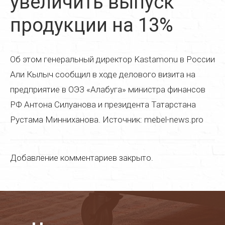
увеличить выпуск
Реставрация дверей
продукции на 13%
Реставрация стульев
Реставрация стола
Об этом генеральный директор Kastamonu в России
Реставрация кресла
Али Кылыч сообщил в ходе делового визита на
предприятие в ОЭЗ «Алабуга» министра финансов
Реставрация кухонной мебели
РФ Антона Силуанова и президента Татарстана
Реставрация старой мебели
Рустама Минниханова. Источник: mebel-news.pro
Реставрация мягкой мебели
Реставрация деревянной мебели
Добавление комментариев закрыто.
Реставрация пианино
Реставрация паркета
Реставрация часов