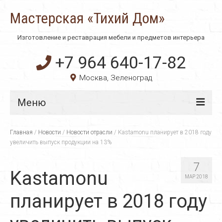
Мастерская «Тихий Дом»
Изготовление и реставрация мебели и предметов интерьера
+7 964 640-17-82
Москва, Зеленоград
Меню
Главная
Главная
/
Новости
/
Новости отрасли
/
Kastamonu планирует в 2018 году
увеличить выпуск продукции на 13%
О компании
7
Технологии
Kastamonu
МАР 2018
Материалы
планирует в 2018 году
Услуги