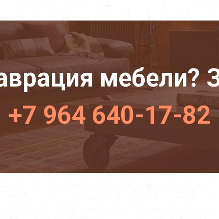
аврация мебели? З
+7 964 640-17-82