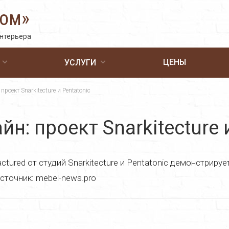
Дом»
интерьера
ЦЕНЫ
УСЛУГИ
роект Snarkitecture и Pentatonic
н: проект Snarkitecture 
tured от студий Snarkitecture и Pentatonic демонстрир
сточник: mebel-news.pro