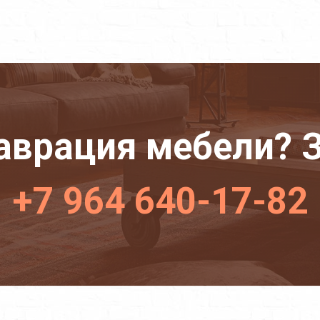
аврация мебели? З
+7 964 640-17-82