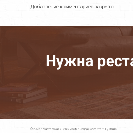
Добавление комментариев закрыто.
Нужна рест
© 2026 •
Мастерская «Тихий Дом»
•
Создание сайта — Т-Дизайн