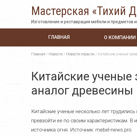
Мастерская «Тихий 
Изготовление и реставрация мебели и предметов 
ГЛАВНАЯ
О КОМПАНИИ
Главная
/
Новости
/
Новости отрасли
/
Китайские ученые заяв
Китайские ученые 
аналог древесины
Китайские ученые несколько лет трудились
превзойти ее по своим характеристикам. В 
источника огня. Источник: mebel-news.pro