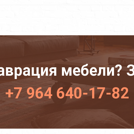
аврация мебели? З
+7 964 640-17-82