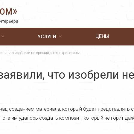
Дом»
интерьера
ЦЕНЫ
УСЛУГИ
или, что изобрели негорючий аналог древесины
заявили, что изобрели н
 над созданием материала, который будет представлять 
итоге им удалось создать композит, который не горит д