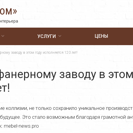
Дом»
интерьера
ЦЕНЫ
УСЛУГИ
ному заводу в этом году исполняется 120 лет!
анерному заводу в этом
т!
е коллизии, не только сохранило уникальное производст
 будущее. Это стало возможным благодаря грамотной ан
: mebel-news.pro