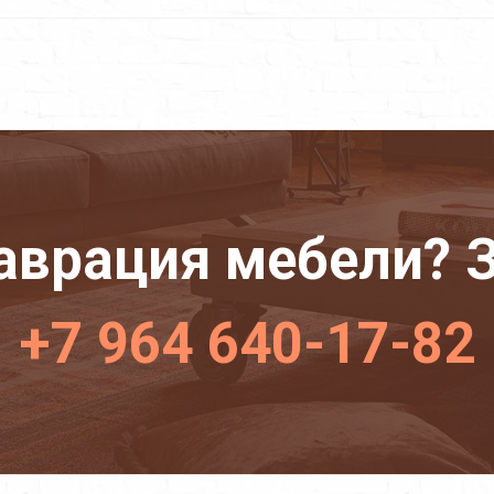
аврация мебели? З
+7 964 640-17-82