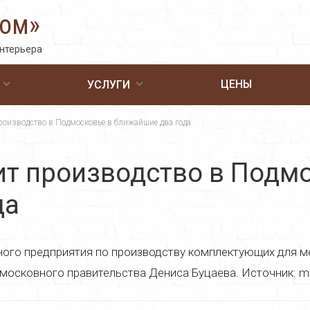
Дом»
интерьера
ЦЕНЫ
УСЛУГИ
роизводство в Подмосковье в ближайшие два года
ит производство в Подм
да
ного предприятия по производству комплектующих для 
московного правительства Дениса Буцаева. Источник: me