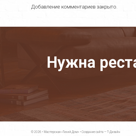
Добавление комментариев закрыто.
Нужна рест
© 2026 •
Мастерская «Тихий Дом»
•
Создание сайта — Т-Дизайн