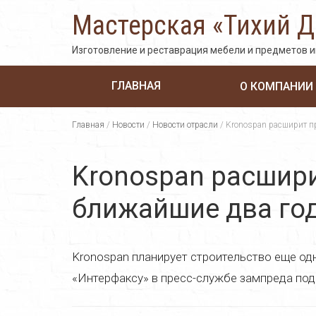
Мастерская «Тихий 
Изготовление и реставрация мебели и предметов 
ГЛАВНАЯ
О КОМПАНИИ
Главная
/
Новости
/
Новости отрасли
/
Kronospan расширит п
Kronospan расшир
ближайшие два го
Kronospan планирует строительство еще од
«Интерфаксу» в пресс-службе зампреда под