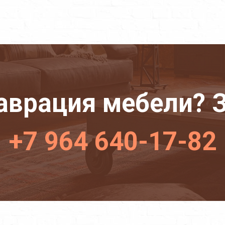
аврация мебели? З
+7 964 640-17-82