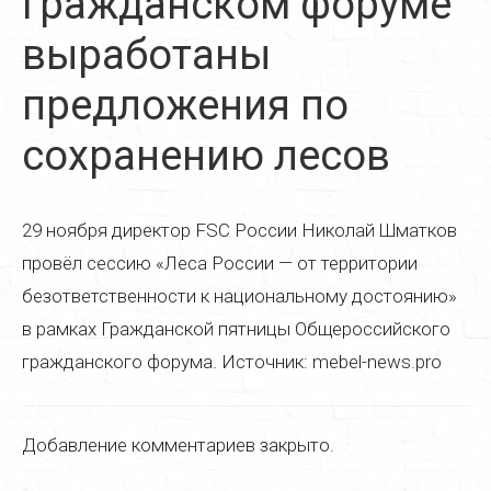
гражданском форуме
Реставрация дверей
выработаны
Реставрация стульев
предложения по
Реставрация стола
сохранению лесов
Реставрация кресла
Реставрация кухонной мебели
29 ноября директор FSC России Николай Шматков
Реставрация старой мебели
провёл сессию «Леса России — от территории
Реставрация мягкой мебели
безответственности к национальному достоянию»
в рамках Гражданской пятницы Общероссийского
Реставрация деревянной мебели
гражданского форума. Источник: mebel-news.pro
Реставрация пианино
Реставрация паркета
Добавление комментариев закрыто.
Реставрация часов