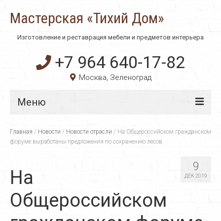
Мастерская «Тихий Дом»
Изготовление и реставрация мебели и предметов интерьера
+7 964 640-17-82
Москва, Зеленоград
Меню
Главная
Главная
/
Новости
/
Новости отрасли
/
На Общероссийском гражданском
форуме выработаны предложения по сохранению лесов
О компании
9
Технологии
На
ДЕК 2019
Материалы
Общероссийском
Услуги